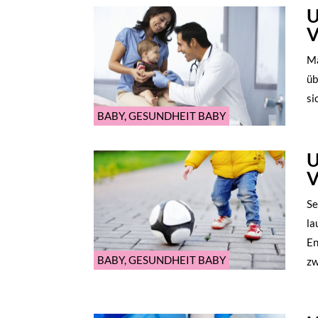
U
V
Ma
üb
si
BABY
,
GESUNDHEIT BABY
U
V
Se
la
En
BABY
,
GESUNDHEIT BABY
zw