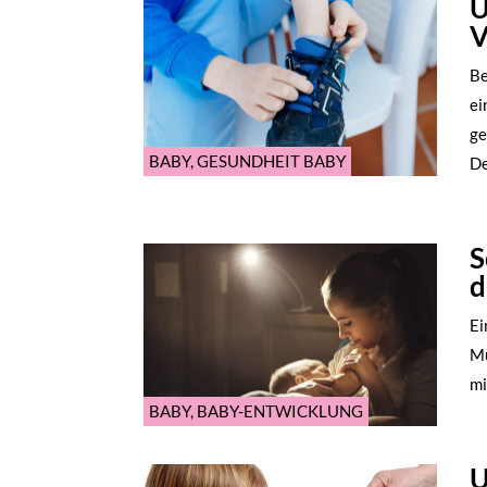
U
V
Be
ei
ge
BABY
,
GESUNDHEIT BABY
De
S
d
Ei
Mu
mi
BABY
,
BABY-ENTWICKLUNG
U