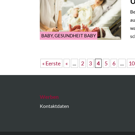
Be
au
wa
BABY
,
GESUNDHEIT BABY
sc
« Eerste
«
...
2
3
4
5
6
...
10
Werben
Kontaktdaten