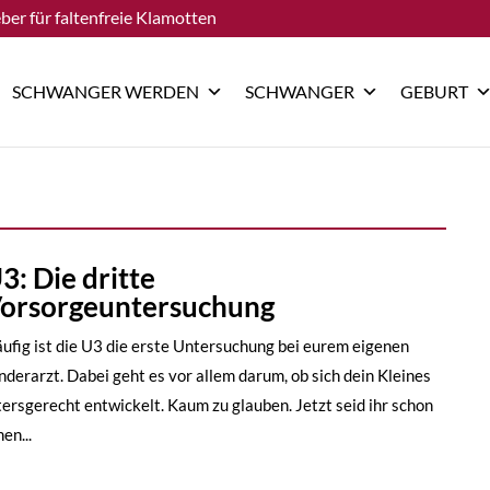
ber für faltenfreie Klamotten
SCHWANGER WERDEN
SCHWANGER
GEBURT
3: Die dritte
orsorgeuntersuchung
ufig ist die U3 die erste Untersuchung bei eurem eigenen
nderarzt. Dabei geht es vor allem darum, ob sich dein Kleines
tersgerecht entwickelt. Kaum zu glauben. Jetzt seid ihr schon
nen...