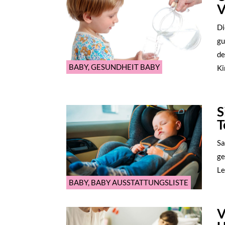
V
Di
gu
de
BABY
,
GESUNDHEIT BABY
Ki
S
T
Sa
ge
Le
BABY
,
BABY AUSSTATTUNGSLISTE
V