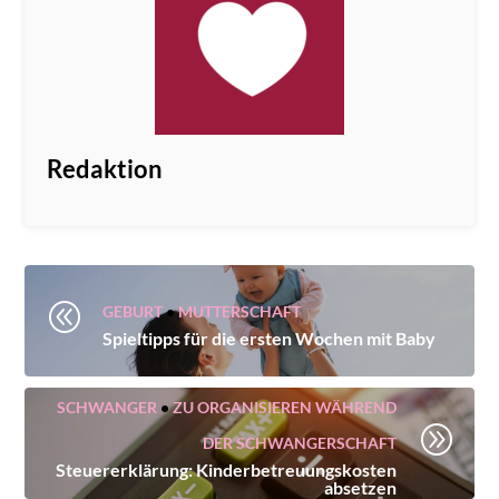
Redaktion
@
GEBURT
•
MUTTERSCHAFT
Spieltipps für die ersten Wochen mit Baby
SCHWANGER
•
ZU ORGANISIEREN WÄHREND
A
DER SCHWANGERSCHAFT
Steuererklärung: Kinderbetreuungskosten
absetzen