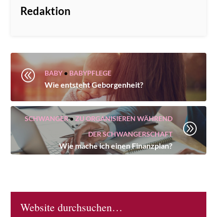
Redaktion
@
BABY
•
BABYPFLEGE
Wie entsteht Geborgenheit?
SCHWANGER
•
ZU ORGANISIEREN WÄHREND
A
DER SCHWANGERSCHAFT
Wie mache ich einen Finanzplan?
Website durchsuchen…