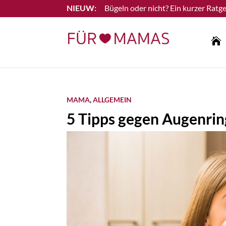
Bügeln oder nicht? Ein kurzer Ratge
Lesen Sie mehr

MAMA
,
ALLGEMEIN
5 Tipps gegen Augenri