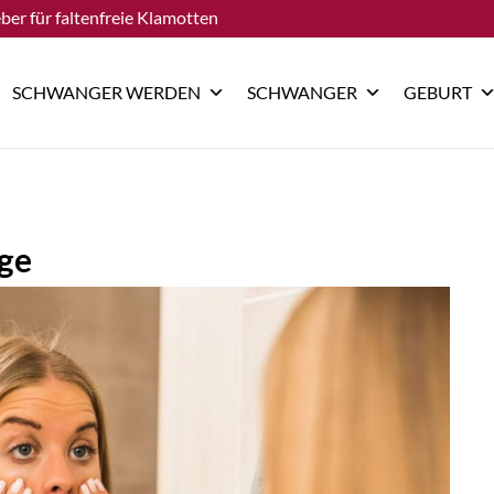
ber für faltenfreie Klamotten
SCHWANGER WERDEN
SCHWANGER
GEBURT
nge