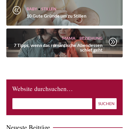
@
BABY
•
STILLEN
10 Gute Gründe um zu Stillen
MAMA
•
BEZIEHUNG
A
7 Tipps, wenn das romantische Abendessen
schief geht
Website durchsuchen…
Neueste Beiträge