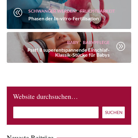
@
SCHWANGER WERDEN
•
FRUCHTBARKEIT
Phasen der In-vitro-Fertilisation
BABY
•
BABYPFLEGE
A
Psst! 8 superentspannende Einschlaf-
Klassik-Stücke für Babys
Website durchsuchen…
Neueste Beiträge