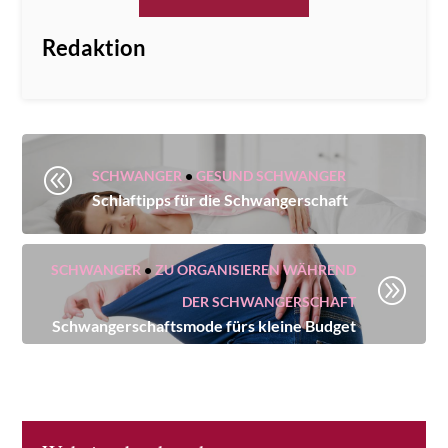
Redaktion
@
SCHWANGER
•
GESUND SCHWANGER
Schlaftipps für die Schwangerschaft
SCHWANGER
•
ZU ORGANISIEREN WÄHREND
A
DER SCHWANGERSCHAFT
Schwangerschaftsmode fürs kleine Budget