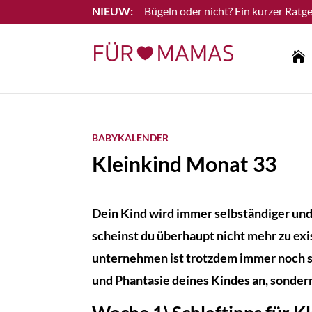
Bügeln oder nicht? Ein kurzer Ratge
Lesen Sie mehr

BABYKALENDER
Kleinkind Monat 33
Dein Kind wird immer selbständiger und
scheinst du überhaupt nicht mehr zu ex
unternehmen ist trotzdem immer noch seh
und Phantasie deines Kindes an, sondern