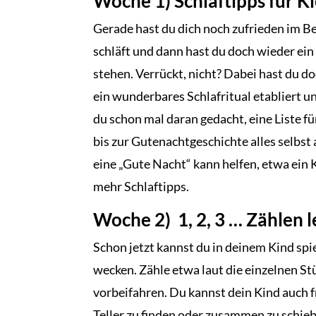
Woche 1) Schlaftipps für K
Gerade hast du dich noch zufrieden im Be
schläft und dann hast du doch wieder ei
stehen. Verrückt, nicht? Dabei hast du do
ein wunderbares Schlafritual etabliert 
du schon mal daran gedacht, eine Liste f
bis zur Gutenachtgeschichte alles selbst
eine „Gute Nacht“ kann helfen, etwa ein 
mehr Schlaftipps.
Woche 2) 1, 2, 3 … Zählen 
Schon jetzt kannst du in deinem Kind sp
wecken. Zähle etwa laut die einzelnen St
vorbeifahren. Du kannst dein Kind auch f
Teller zu finden oder zusammen zu schieb