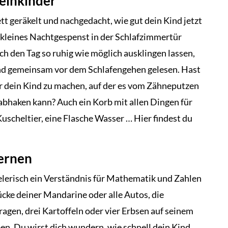
leinkinder
tt geräkelt und nachgedacht, wie gut dein Kind jetzt
n kleines Nachtgespenst in der Schlafzimmertür
ch den Tag so ruhig wie möglich ausklingen lassen,
und gemeinsam vor dem Schlafengehen gelesen. Hast
ür dein Kind zu machen, auf der es vom Zähneputzen
 abhaken kann? Auch ein Korb mit allen Dingen für
Kuscheltier, eine Flasche Wasser … Hier findest du
lernen
ielerisch ein Verständnis für Mathematik und Zahlen
ücke deiner Mandarine oder alle Autos, die
ragen, drei Kartoffeln oder vier Erbsen auf seinem
en. Du wirst dich wundern, wie schnell dein Kind