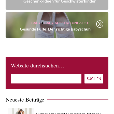
Geschenk-Ideen für Geschwisterkinder
A
BABY
•
BABY AUSSTATTUNGSLISTE
Gesunde Füße: Der richtige Babyschuh
Website durchsuchen…
Neueste Beiträge