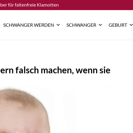
ber für faltenfreie Klamotten
SCHWANGER WERDEN
SCHWANGER
GEBURT
tern falsch machen, wenn sie