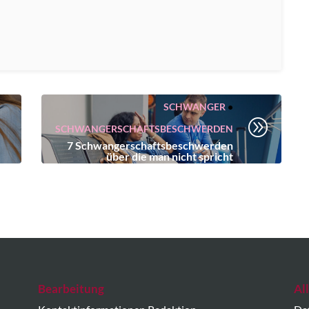
SCHWANGER
•
A
SCHWANGERSCHAFTSBESCHWERDEN
7 Schwangerschaftsbeschwerden
über die man nicht spricht
Bearbeitung
Al