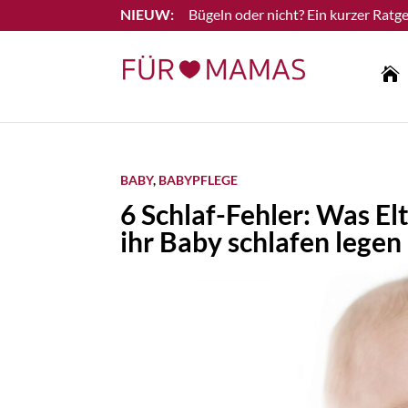
Bügeln oder nicht? Ein kurzer Ratge
Lesen Sie mehr

BABY
,
BABYPFLEGE
6 Schlaf-Fehler: Was El
ihr Baby schlafen legen