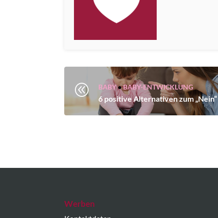
@
BABY
•
BABY-ENTWICKLUNG
6 positive Alternativen zum „Nein“
Werben