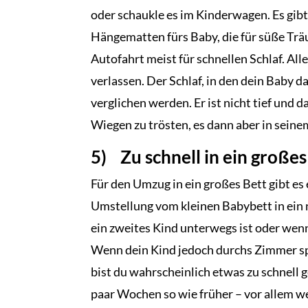
oder schaukle es im Kinderwagen. Es gib
Hängematten fürs Baby, die für süße Träum
Autofahrt meist für schnellen Schlaf. Alle
verlassen. Der Schlaf, in den dein Baby d
verglichen werden. Er ist nicht tief und 
Wiegen zu trösten, es dann aber in seine
5) Zu schnell in ein großes
Für den Umzug in ein großes Bett gibt es e
Umstellung vom kleinen Babybett in ein
ein zweites Kind unterwegs ist oder wenn 
Wenn dein Kind jedoch durchs Zimmer spu
bist du wahrscheinlich etwas zu schnell 
paar Wochen so wie früher – vor allem w