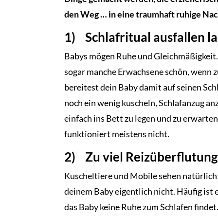
den Weg … in eine traumhaft ruhige Nac
1) Schlafritual ausfallen l
Babys mögen Ruhe und Gleichmäßigkeit. D
sogar manche Erwachsene schön, wenn zu
bereitest dein Baby damit auf seinen Schl
noch ein wenig kuscheln, Schlafanzug an
einfach ins Bett zu legen und zu erwarten,
funktioniert meistens nicht.
2) Zu viel Reizüberflutung
Kuscheltiere und Mobile sehen natürlich
deinem Baby eigentlich nicht. Häufig is
das Baby keine Ruhe zum Schlafen findet.