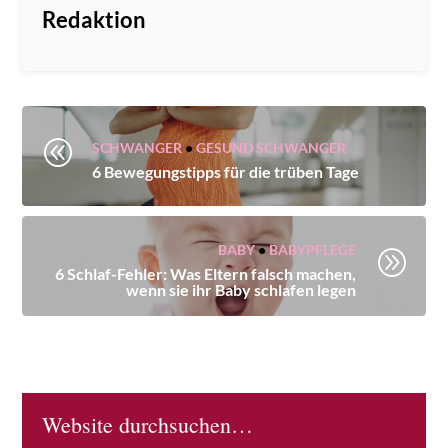
Redaktion
@
SCHWANGER
•
GESUND SCHWANGER
6 Bewegungstipps für die trüben Tage
BABY
•
BABYPFLEGE
A
6 Schlaf-Fehler: Was Eltern falsch machen,
wenn sie ihr Baby schlafen legen
Website durchsuchen…