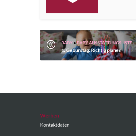
@
BABY
•
BABY AUSSTATTUNGSLISTE
1. Geburstag: Richtig planen
Werben
Kontaktdaten