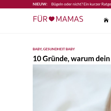
Bügeln oder nicht? Ein kurzer Ratge
Lesen Sie mehr

BABY
,
GESUNDHEIT BABY
10 Gründe, warum dein 