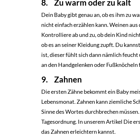
8. Zu warm oder zu kalt
Dein Baby gibt genau an, ob es ihm zu war
nicht einfach erzählen kann. Weinen aus 
Kontrolliere ab und zu, ob dein Kind nich
ob es an seiner Kleidung zupft. Du kann
ist, dieser fühlt sich dann nämlich feuch
an den Handgelenken oder Fußknöcheln füh
9. Zahnen
Die ersten Zähne bekommt ein Baby meis
Lebensmonat. Zahnen kann ziemliche Sc
Sinne des Wortes durchbrechen müssen. S
Tagesordnung. In unserem Artikel Die er
das Zahnen erleichtern kannst.