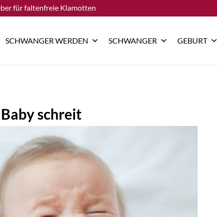
ber für faltenfreie Klamotten
SCHWANGER WERDEN
SCHWANGER
GEBURT
Baby schreit