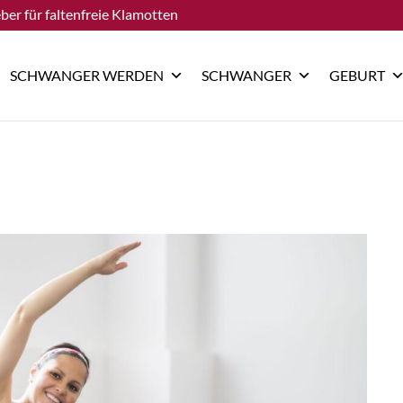
ber für faltenfreie Klamotten
SCHWANGER WERDEN
SCHWANGER
GEBURT