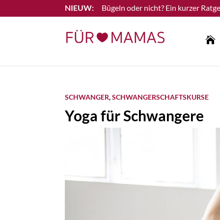
Bügeln oder nicht? Ein kurzer Ratge
Lesen Sie mehr

SCHWANGER
,
SCHWANGERSCHAFTSKURSE
Yoga für Schwangere