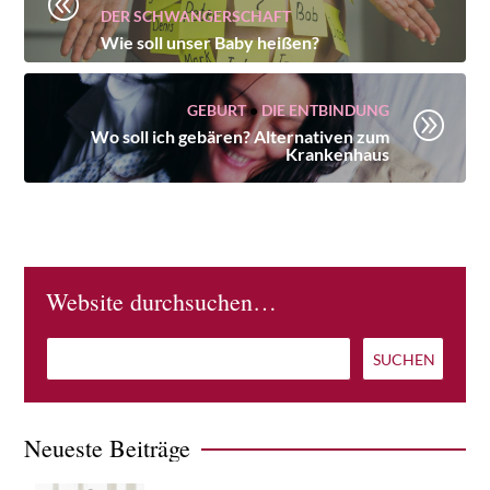
@
DER SCHWANGERSCHAFT
Wie soll unser Baby heißen?
GEBURT
•
DIE ENTBINDUNG
A
Wo soll ich gebären? Alternativen zum
Krankenhaus
Website durchsuchen…
Neueste Beiträge