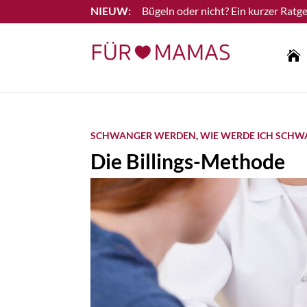
Bügeln oder nicht? Ein kurzer Ratge
Lesen Sie mehr

SCHWANGER WERDEN
,
WIE WERDE ICH SCHW
Die Billings-Methode