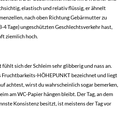
sichtig, elastisch und relativ flüssig, er ähnelt
Samenzellen, nach oben Richtung Gebärmutter zu
3-4 Tage) ungeschützten Geschlechtsverkehr hast,
ft ziemlich hoch.
fühlt sich der Schleim sehr glibberig und nass an.
 als Fruchtbarkeits-HÖHEPUNKT bezeichnet und liegt
uf achtest, wirst du wahrscheinlich sogar bemerken,
leim am WC-Papier hängen bleibt. Der Tag, an dem
nnste Konsistenz besitzt, ist meistens der Tag vor