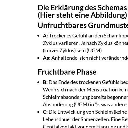
Die Erklärung des Schemas 
(Hier steht eine Abbildung)
Unfruchtbares Grundmust
A:
Trockenes Gefühl an den Schamlippe
Zyklus variieren. Je nach Zyklus könne
(kurzer Zyklus) sein (UGM).
Aa:
Anhaltende, sich nicht verändern
Fruchtbare Phase
B:
Das Ende des trockenen Gefühls bed
Wenn sich nach der Menstruation kein t
Schleimabsonderung bereits begonnen
Absonderung (UGM) in "etwas anderes" 
C:
Die Entwicklung von Schleim (keine 
Lebensdauer der Samenzellen. Eine Be
Genitalkontakt vor dem Eisprung und b