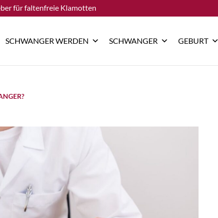
ber für faltenfreie Klamotten
SCHWANGER WERDEN
SCHWANGER
GEBURT
ANGER?