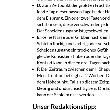
D:
Zum Zeitpunkt der größten Fruchtbar
letzte Tag dieser nassen Tage ist der 
dem Eisprung. Ein oder zwei Tage vor
sichtbar sein, diese verschwinden jedo
Der Scheidenausgang ist geschwollen.
E:
Keine Nässe oder Glibber nach dem
Schleim flockig und klebrig oder versc
Scheidenausgang ein trockenes Gefühl.
gleiche Konsistenz haben oder die Tage
Kontakt kann in diesen drei Tagen na
F:
Der Zeitraum zwischen dem Höhepun
Menstruation beträgt ca. 2 Wochen. D
dem Höhepunkt. Falls ab diesem Zeitpu
klebrig und undurchsichtig sein. Die E
kann der Schleim nass werden.
Unser Redaktionstipp: