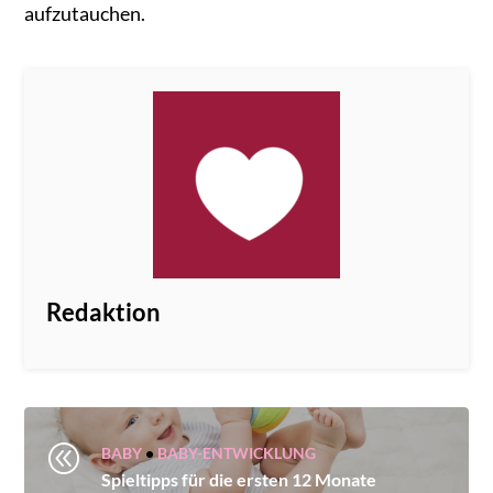
aufzutauchen.
Redaktion
@
BABY
•
BABY-ENTWICKLUNG
Spieltipps für die ersten 12 Monate