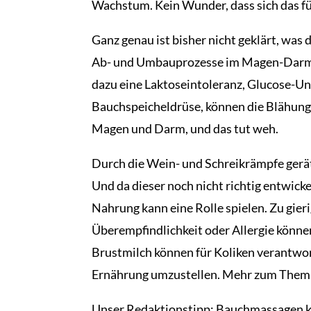
Wachstum. Kein Wunder, dass sich das f
Ganz genau ist bisher nicht geklärt, was 
Ab- und Umbauprozesse im Magen-Darm-
dazu eine Laktoseintoleranz, Glucose-Un
Bauchspeicheldrüse, können die Blähungen 
Magen und Darm, und das tut weh.
Durch die Wein- und Schreikrämpfe gerät
Und da dieser noch nicht richtig entwicke
Nahrung kann eine Rolle spielen. Zu gieri
Überempfindlichkeit oder Allergie können
Brustmilch können für Koliken verantwort
Ernährung umzustellen. Mehr zum Thema S
Unser Redaktionstipp: Bauchmassagen k