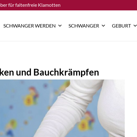
ber für faltenfreie Klamotten
SCHWANGER WERDEN
SCHWANGER
GEBURT
liken und Bauchkrämpfen