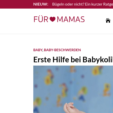
Bügeln oder nicht? Ein kurzer Ratge
Lesen Sie mehr

BABY
,
BABY-BESCHWERDEN
Erste Hilfe bei Babyko