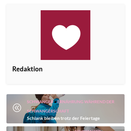
Redaktion
SCHWANGER
•
ERNÄHRUNG WÄHREND DER
@
SCHWANGERSCHAFT
Schlank bleiben trotz der Feiertage