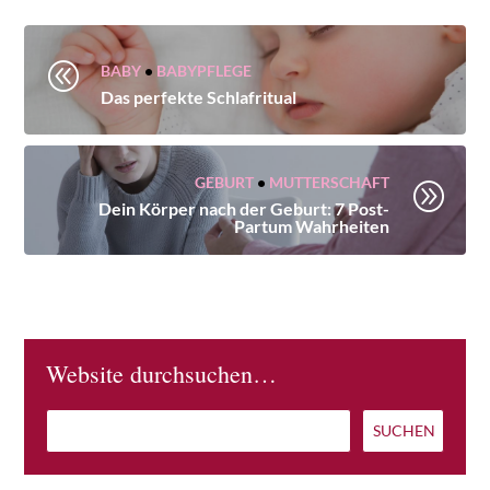
@
BABY
•
BABYPFLEGE
Das perfekte Schlafritual
GEBURT
•
MUTTERSCHAFT
A
Dein Körper nach der Geburt: 7 Post-
Partum Wahrheiten
Website durchsuchen…