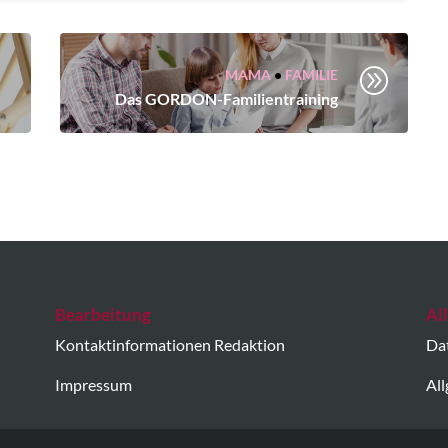
A
MAMA
•
FAMILIE
Das GORDON-Familientraining
Bearbeitung
Al
Kontaktinformationen Redaktion
Da
Impressum
Al