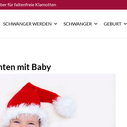
ber für faltenfreie Klamotten
SCHWANGER WERDEN
SCHWANGER
GEBURT
hten mit Baby