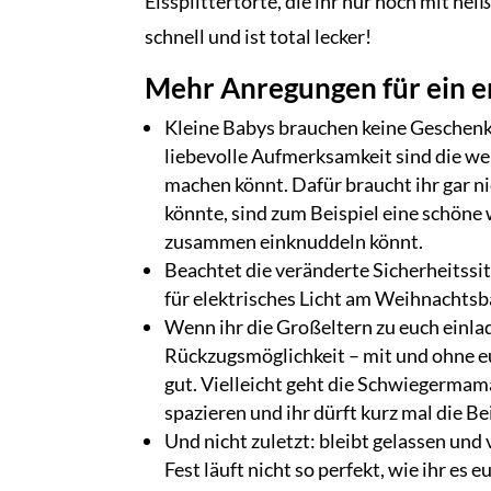
Eissplittertorte, die ihr nur noch mit h
schnell und ist total lecker!
Mehr Anregungen für ein e
Kleine Babys brauchen keine Geschenk
liebevolle Aufmerksamkeit sind die we
machen könnt. Dafür braucht ihr gar ni
könnte, sind zum Beispiel eine schöne 
zusammen einknuddeln könnt.
Beachtet die veränderte Sicherheitssit
für elektrisches Licht am Weihnachtsb
Wenn ihr die Großeltern zu euch einla
Rückzugsmöglichkeit – mit und ohne eu
gut. Vielleicht geht die Schwiegermam
spazieren und ihr dürft kurz mal die B
Und nicht zuletzt: bleibt gelassen un
Fest läuft nicht so perfekt, wie ihr es 