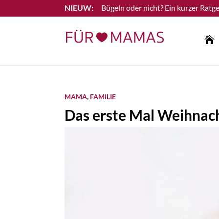
Bügeln oder nicht? Ein kurzer Ratge
Lesen Sie mehr

MAMA
,
FAMILIE
Das erste Mal Weihnac