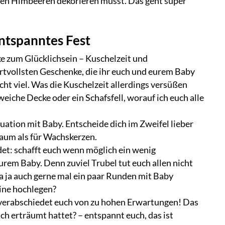
eißen Himbeeren dekorieren müsst. Das geht super
ntspanntes Fest
e zum Glücklichsein – Kuschelzeit und
rtvollsten Geschenke, die ihr euch und eurem Baby
cht viel. Was die Kuschelzeit allerdings versüßen
weiche Decke oder ein Schafsfell, worauf ich euch alle
uation mit Baby. Entscheide dich im Zweifel lieber
aum als für Wachskerzen.
det: schafft euch wenn möglich ein wenig
rem Baby. Denn zuviel Trubel tut euch allen nicht
a ja auch gerne mal ein paar Runden mit Baby
eine hochlegen?
d verabschiedet euch von zu hohen Erwartungen! Das
euch erträumt hattet? – entspannt euch, das ist