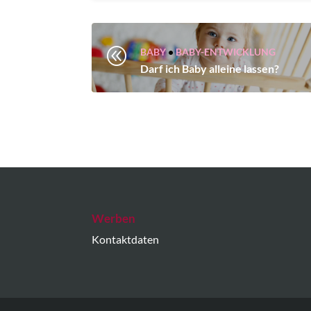
@
BABY
•
BABY-ENTWICKLUNG
Darf ich Baby alleine lassen?
Werben
Kontaktdaten