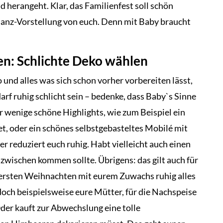
d herangeht. Klar, das Familienfest soll schön
lanz-Vorstellung von euch. Denn mit Baby braucht
en: Schlichte Deko wählen
nd alles was sich schon vorher vorbereiten lässt,
arf ruhig schlicht sein – bedenke, dass Baby`s Sinne
r wenige schöne Highlights, wie zum Beispiel ein
et, oder ein schönes selbstgebasteltes Mobilé mit
r reduziert euch ruhig. Habt vielleicht auch einen
azwischen kommen sollte. Übrigens: das gilt auch für
ersten Weihnachten mit eurem Zuwachs ruhig alles
doch beispielsweise eure Mütter, für die Nachspeise
der kauft zur Abwechslung eine tolle