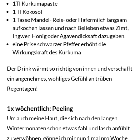
1Tl Kurkumapaste
1 Tl Kokosöl
1 Tasse Mandel- Reis- oder Hafermilch langsam
aufkochen lassen und nach Belieben etwas Zimt,
Ingwer, Honig oder Agavendicksaft dazugeben.
eine Prise schwarzer Pfeffer erhöht die
Wirkungskraft des Kurkuma
Der Drink wärmt so richtig von innen und verschafft
ein angenehmes, wohliges Gefühl an trüben
Regentagen!
1x wöchentlich: Peeling
Um auch meine Haut, die sich nach den langen
Wintermonaten schon etwas fahl und lasch anfühlt
zu verwöhnen, gönne ich mir nun 1 mal pro Woche