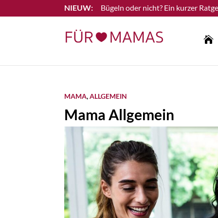
Bügeln oder nicht? Ein kurzer Ratge
Lesen Sie mehr

MAMA
,
ALLGEMEIN
Mama Allgemein