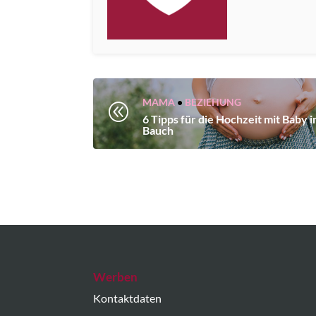
MAMA
•
BEZIEHUNG
@
6 Tipps für die Hochzeit mit Baby 
Bauch
Werben
Kontaktdaten