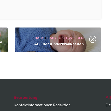
A
BABY
•
BABY-BESCHWERDEN
im
ABC der Kinderkrankheiten
Bearbeitung
Al
Kontaktinformationen Redaktion
Da