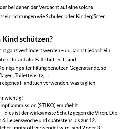
der bei denen der Verdacht auf eine solche
tseinrichtungen wie Schulen oder Kindergärten
n Kind schützen?
cht ganz verhindert werden – du kannst jedoch ein
, die auf alle Fälle hilfreich sind:
 Reinigung aller häufig benutzen Gegenstände, so
lagen, Toilettensitz, …
ein eigenes Handtuch verwenden, was täglich
r wichtig!
e Impfkommission (STIKO) empfiehlt
 dies ist der wirksamste Schutz gegen die Viren. Die
n 6. Lebenswoche und spätestens bis zur 12.
cher Impfstoff verwendet wird, sind 2 oder 3