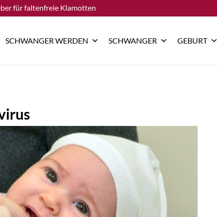
ber für faltenfreie Klamotten
SCHWANGER WERDEN
SCHWANGER
GEBURT
virus