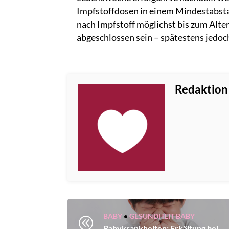
Impfstoffdosen in einem Mindestabsta
nach Impfstoff möglichst bis zum Alt
abgeschlossen sein – spätestens jedo
Redaktion
BABY
•
GESUNDHEIT BABY
@
Babykrankheiten: Erkältung bei